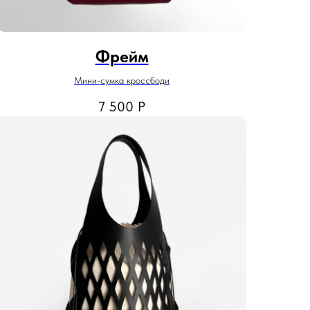
Фрейм
Мини-сумка кроссбоди
7 500
Р