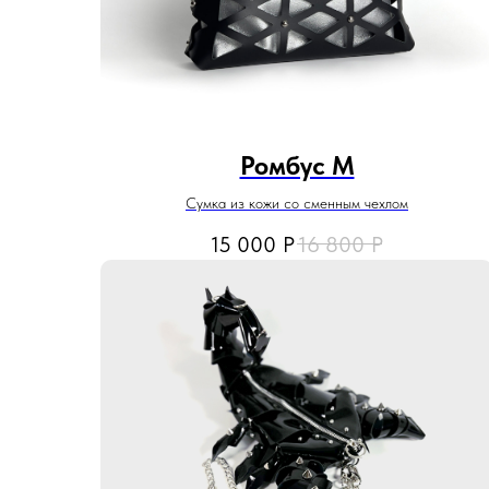
Ромбус M
Сумка из кожи со сменным чехлом
15 000
Р
16 800
Р