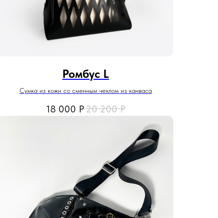
Ромбус L
Сумка из кожи со сменным чехлом из канваса
18 000
Р
20 200
Р